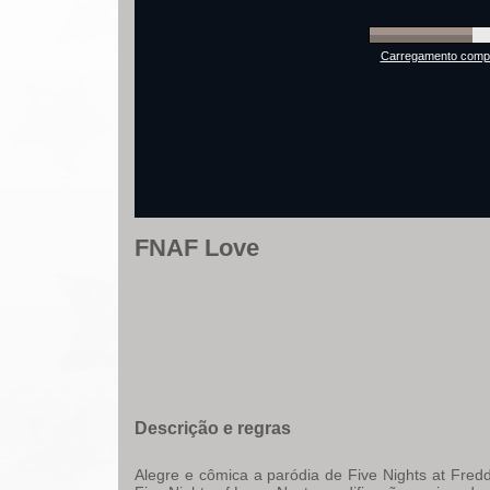
Carregamento comple
FNAF Love
Descrição e regras
Alegre e cômica a paródia de Five Nights at Fr