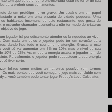
 não tem que se defender e entrecortada estar no terror de sua
dos para proferir seus sentimentos.
moto de um protótipo horror grave. Um usuário em um papel
 afastado a noite em uma pizzaria de cidade pequena. Uma
os habitantes incomuns de este restaurante, que gosta de
o, o estranho chamador aconselha a não ter medo de criaturas
 objetivo do jogo.
um jogador irá periodicamente atender os brinquedos ao vivo -
oy. Com cada um deles o jogador pode ter um coração para
lizes, dando-lhes todo o seu amor e atenção. Graças a este
ra você só vai aumentar em 5% ou 10%, mas o nível de sua
de 10% ou 25%. Assim que a energia acaba, o jogador tem de
guinte. Parcialmente, o jogador pode reabastecer a sua energia
cê tiver sorte.
zer felizes como muitos animatronics possível (em termos
o. Os mais pontos que você começa, o jogo mais concluído com
eddy's, você também pode tentar jogar
Freddy's Love Calculator
.