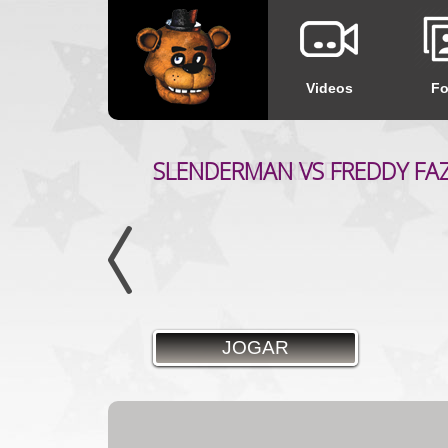
Videos
Fo
SLENDERMAN VS FREDDY FA
DESENHOS FREDDY
JOGAR
JOGAR