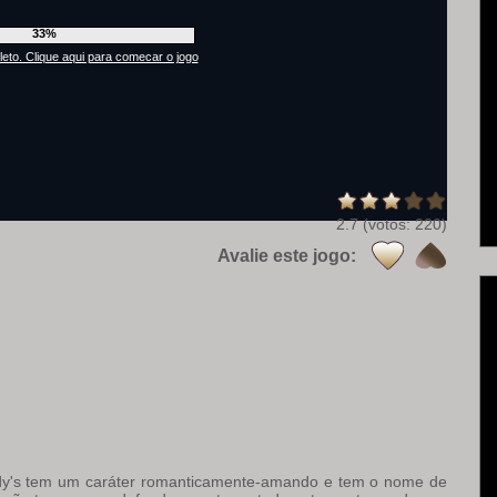
37%
to. Clique aqui para comecar o jogo
2.7
(votos:
220
)
Avalie este jogo:
eddy's tem um caráter romanticamente-amando e tem o nome de