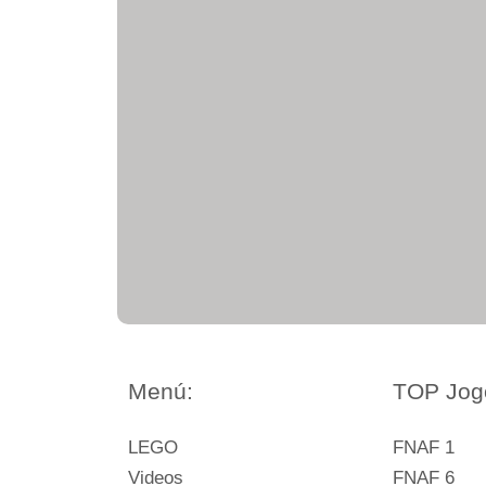
Menú:
TOP Jog
LEGO
FNAF 1
Videos
FNAF 6