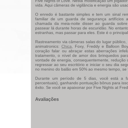
Five Nights of Love. Nesta modificação um jogador
vida. Aqui câmeras de vigilância e energia são usa
O enredo é bastante simples e tem um sinal re
familiar de um guarda de segurança artifícios
chamada da meia-noite disser ao guarda sobre 
passear lá durante horas de escuridão. No entant
estranhas, mas passar para eles. Este é o principal
Rastreamento via câmeras salas do lugar público, 
animatronics:
Chica
, Foxy, Freddy e Balloon B
coração falar ou abraçar estas aberrações infe
tratamento, o nível de amor dos brinquedos pa
vontade de energia, consequentemente, redução 
regressar ao seu escritório e iniciar o seu dia se
no menino do balão em 50% ao mesmo tempo, se vo
Durante um período de 5 dias, você está a fa
percentuais), ganhando pontuação bônus para iss
êxito. Se você se apaixonar por Five Nights at Fr
Avaliações